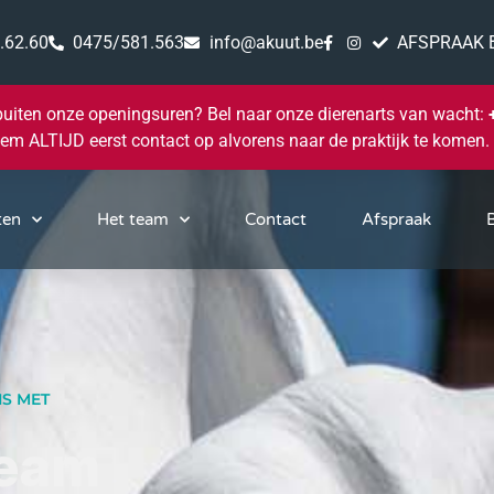
.62.60
0475/581.563
info@akuut.be
AFSPRAAK 
buiten onze openingsuren? Bel naar onze dierenarts van wacht:
em ALTIJD eerst contact op alvorens naar de praktijk te komen.
ten
Het team
Contact
Afspraak
B
S MET
Team