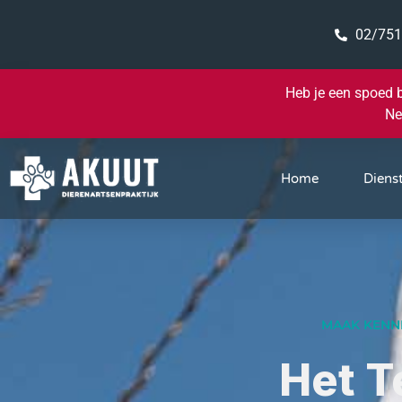
02/751
Heb je een spoed 
Ne
Home
Diens
MAAK KENNI
Het 