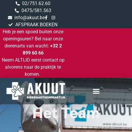
02/751.62.60
0475/581.563
info@akuut.be
AFSPRAAK BOEKEN
Heb je een spoed buiten onze
openingsuren? Bel naar onze
dierenarts van wacht:
+32 2
899 60 66
Neem ALTIJD eerst contact op
alvorens naar de praktijk te
komen.
MAAK KENNIS MET
Het Team