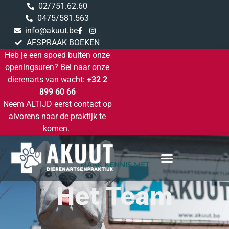
02/751.62.60
0475/581.563
info@akuut.be
AFSPRAAK BOEKEN
Heb je een spoed buiten onze
openingsuren? Bel naar onze
dierenarts van wacht:
+32 2
899 60 66
Neem ALTIJD eerst contact op
alvorens naar de praktijk te
komen.
MAAK KENNIS MET
Het Team