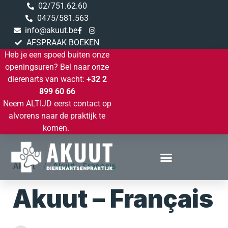
02/751.62.60
0475/581.563
info@akuut.be
AFSPRAAK BOEKEN
Heb je een spoed buiten onze
openingsuren? Bel naar onze
dierenarts van wacht:
+32 2
899 60 66
Neem ALTIJD eerst contact op
alvorens naar de praktijk te
komen.
Akuut
Akuut – Français
Akuut – Français